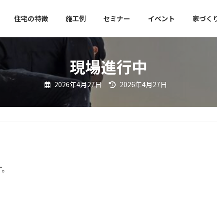
住宅の特徴
施工例
セミナー
イベント
家づく
現場進行中
最
2026年4月27日
2026年4月27日
終
更
新
日
時
:
す。