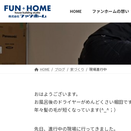
コ
ナ
ン
ビ
HOME
ファンホームの想い
テ
ゲ
ン
ー
ツ
シ
へ
ョ
ス
ン
キ
に
ッ
移
プ
動
HOME
ブログ
家づくり
現場進行中
おはようございます。
お風呂後のドライヤーがめんどくさい堀田で
年々髪の毛が短くなっています(^_^；）
先日、進行中の現場に行ってきました。