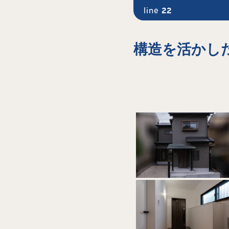
line
22
構造を活かし