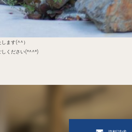
します(^^）
ください(*^^*)
資料請求、