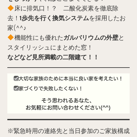
床に排気口！？ 二酸化炭素を徹底除
去！
1歩先を行く換気システム
を採用したお
家(^^♪
機能性にも優れた
ガルバリウムの外壁
と
スタイリッシュにまとめた窓！
などなど見所満載の二階建て！！
※緊急時用の連絡先と当日参加のご家族構成