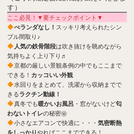
す）
ここ必見！▼要チェックポイント▼
べランダなし！
スッキリ考えられたシン
プル間取り♪
人気の鉄骨階段
は吹き抜けを眺めながら
気持ちよく上り下り♬
京都の厳しい景観条例の中でもここまで
できる！
カッコいい外観
水回りをまとめて、洗濯から収納までで
きる
ラクチン動線！
真冬でも
暖かいお風呂
・窓がないけど
匂
わないトイレ
の秘密㊙
小さなエアコンで快適に・・・
気密断熱
をしっかり
やればここまでできる！